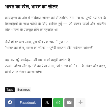
भारत
का
खेल
,
भारत
का
सोलर
कार्यक्रम
के
अंत
में
नवितास
सोलर
की
लीडरशिप
टीम
मंच
पर
पुणेरी
पलटन
के
खिलाड़ियों
के
साथ
फोटो
के
लिए
शामिल
हुई
—
जो
स्वच्छ
ऊर्जा
और
भारतीय
खेल
भावना
के
एकजुट
होने
का
प्रतीक
था।
जैसे
ही
यह
क्षण
आया
,
पूरा
हॉल
एक
स्वर
में
गूंज
उठा
—
“
भारत
का
खेल
,
भारत
का
सोलर
–
पुणेरी
पलटन
और
नवितास
सोलर
!”
यह
नारा
पूरे
कार्यक्रम
की
भावना
को
बखूबी
दर्शाता
है
—
ऊर्जा
,
उद्देश्य
और
प्रगति
का
ऐसा
संगम
,
जो
भारत
को
मैदान
के
अंदर
और
बाहर
,
दोनों
जगह
रोशन
करता
रहेगा।
Tags
Business
Facebook