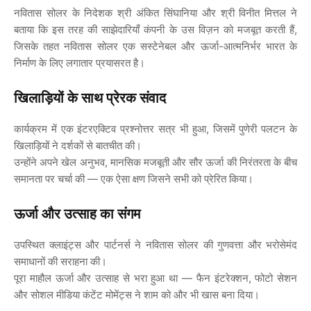
नवितास
सोलर
के
निदेशक
श्री
अंकित
सिंघानिया
और
श्री
विनीत
मित्तल
ने
बताया
कि
इस
तरह
की
साझेदारियाँ
कंपनी
के
उस
विज़न
को
मजबूत
करती
हैं
,
जिसके
तहत
नवितास
सोलर
एक
सस्टेनेबल
और
ऊर्जा
-
आत्मनिर्भर
भारत
के
निर्माण
के
लिए
लगातार
प्रयासरत
है।
खिलाड़ियों
के
साथ
प्रेरक
संवाद
कार्यक्रम
में
एक
इंटरएक्टिव
प्रश्नोत्तर
सत्र
भी
हुआ
,
जिसमें
पुणेरी
पलटन
के
खिलाड़ियों
ने
दर्शकों
से
बातचीत
की।
उन्होंने
अपने
खेल
अनुभव
,
मानसिक
मजबूती
और
सौर
ऊर्जा
की
निरंतरता
के
बीच
समानता
पर
चर्चा
की
—
एक
ऐसा
क्षण
जिसने
सभी
को
प्रेरित
किया।
ऊर्जा
और
उत्साह
का
संगम
उपस्थित
क्लाइंट्स
और
पार्टनर्स
ने
नवितास
सोलर
की
गुणवत्ता
और
भरोसेमंद
समाधानों
की
सराहना
की।
पूरा
माहौल
ऊर्जा
और
उत्साह
से
भरा
हुआ
था
—
फैन
इंटरेक्शन
,
फोटो
सेशन
और
सोशल
मीडिया
कंटेंट
मोमेंट्स
ने
शाम
को
और
भी
खास
बना
दिया।