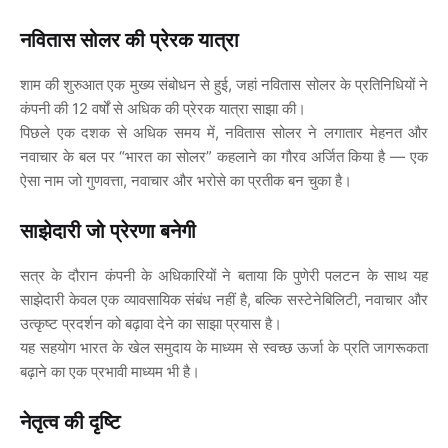
नवितास
सोलर
की
प्रेरक
यात्रा
शाम
की
शुरुआत
एक
मुख्य
संबोधन
से
हुई
,
जहां
नवितास
सोलर
के
प्रतिनिधियों
ने
कंपनी
की
12
वर्षों
से
अधिक
की
प्रेरक
यात्रा
साझा
की।
पिछले
एक
दशक
से
अधिक
समय
में
,
नवितास
सोलर
ने
लगातार
मेहनत
और
नवाचार
के
बल
पर
“
भारत
का
सोलर
”
कहलाने
का
गौरव
अर्जित
किया
है
—
एक
ऐसा
नाम
जो
गुणवत्ता
,
नवाचार
और
भरोसे
का
प्रतीक
बन
चुका
है।
साझेदारी
जो
प्रेरणा
बनेगी
सत्र
के
दौरान
कंपनी
के
अधिकारियों
ने
बताया
कि
पुणेरी
पलटन
के
साथ
यह
साझेदारी
केवल
एक
व्यावसायिक
संबंध
नहीं
है
,
बल्कि
सस्टेनेबिलिटी
,
नवाचार
और
उत्कृष्ट
प्रदर्शन
को
बढ़ावा
देने
का
साझा
प्रयास
है।
यह
सहयोग
भारत
के
खेल
समुदाय
के
माध्यम
से
स्वच्छ
ऊर्जा
के
प्रति
जागरूकता
बढ़ाने
का
एक
प्रभावी
माध्यम
भी
है।
नेतृत्व
की
दृष्टि