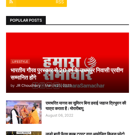
RSS
POPULAR POSTS
LIFESTYLE
भारतीय गौरव पुरस्कार से 20 वर्ष के उधमपुर निवासी प्रवीण
सम्मानित होंगे
by
JR Choudhary
-
March 25, 2023
रामचरित मानस का सुमिरन बिना हवाई जहाज त्रिभुवन की
यात्रा कराता है : मोरारीबापु
August 06, 2022
लाडो बानी फैन्स क्लब ट्रस्ट द्वारा आयोजित किड्स फोटो