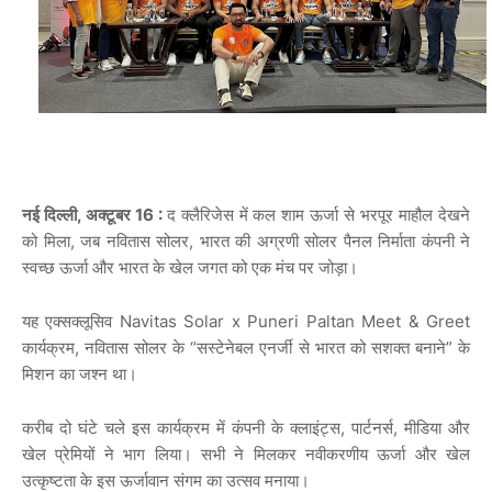
नई दिल्ली, अक्टूबर 16 :
द
क्लैरिजेस
में
कल
शाम
ऊर्जा
से
भरपूर
माहौल
देखने
को
मिला
,
जब
नवितास
सोलर
,
भारत
की
अग्रणी
सोलर
पैनल
निर्माता
कंपनी
ने
स्वच्छ
ऊर्जा
और
भारत
के
खेल
जगत
को
एक
मंच
पर
जोड़ा।
यह
एक्सक्लूसिव
Navitas Solar x Puneri Paltan Meet & Greet
कार्यक्रम
,
नवितास
सोलर
के
“
सस्टेनेबल
एनर्जी
से
भारत
को
सशक्त
बनाने
”
के
मिशन
का
जश्न
था।
करीब
दो
घंटे
चले
इस
कार्यक्रम
में
कंपनी
के
क्लाइंट्स
,
पार्टनर्स
,
मीडिया
और
खेल
प्रेमियों
ने
भाग
लिया।
सभी
ने
मिलकर
नवीकरणीय
ऊर्जा
और
खेल
उत्कृष्टता
के
इस
ऊर्जावान
संगम
का
उत्सव
मनाया।