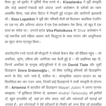
तैयार हुए जो मूवमेंट में मूर्तियों जैसा लगते थे।
Kisselenko
ने पूर्वी संस्कृति
और कड़े आकारों-रेखाओं वाले अंदाज़ अपने कलेक्शन से दर्शकों का ध्यान
आकर्षित किया, जहां हरेक डिटेल में निखरी हुई स्टाइल और कारीगरी झलकती
थी।
Stas Lopatkin
ने पूर्वी और पश्चिमी शैली को मिलाकर क्लासिक टेलरिंग
पर एक नए और अभिनव अंदाज़ में एक ऐसा कलेक्शन पेश किया, जो खुद में एक
कला का संदेश था। उभरते ब्रांड
Vira Plotnikova
के ‘Diva’ कलेक्शन ने
नई तकनीक वाले महिला आकार वाले सिल्हूट्स के साथ परंपरा और आधुनिकता
का सुंदर संगम प्रस्तुत किया।
अंतर्राष्ट्रीय रनवे स्टार्स की मौजूदगी ने मॉस्को फ़ैशन वीक की वैश्विक पहुंच – जो
अफ़्रीका, यूरोप, एशिया और अमेरिका तक फ़ैली हुई है – की अहमियत बढ़ा दी,
जिनमें अफ़्रीका के प्रमुख कॉट्यूरियर्स में से एक
David Tlale
और तुर्की
डिज़ाइनर
Emre Erdemoğlu
।, जो विश्व प्रसिद्ध हस्तियों की डिज़ाइनिंग
करने के लिए जाने जाते हैं, शामिल थे। सांस्कृतिक आदान-प्रदान का यह
सिलसिला बार-बार नज़र आया, जिसमें कई डिज़ाइनर्स ने रूसी संस्कृति से प्रेरणा
ली।
Artemisi
से ब्राज़ील की डिज़ाइनर Mayari Jubini ने अपना प्रभाव
समझाया: “
मैं मूर्तिकला सिनेमा से, खासकर Andrei Tarkovsky की कृतियों
से, बहुत प्रभावित थी, जहां हर फ़्रेम समय, यादें और भावनाओं की गहराई को
जगाता है। इन प्रेरणाओं ने ऐसे परिधानों के निर्माण को जन्म दिया जो वास्तविक