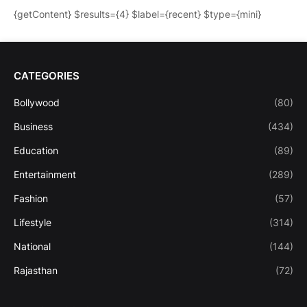
{getContent} $results={4} $label={recent} $type={mini}
CATEGORIES
Bollywood
(80)
Business
(434)
Education
(89)
Entertainment
(289)
Fashion
(57)
Lifestyle
(314)
National
(144)
Rajasthan
(72)