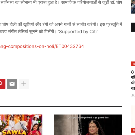
सान्निध्य
का
सौभाग्य
भी
प्राप्त
हुआ
है।
सामाजिक
परियोजनाओं
से
जुड़ी
डॉ
.
घोष
ा
घोष
होली
की
खुशियों
और
रंगों
को
अपने
गानों
से
सजीव
करेंगी।
इस
प्रस्तुति
में
चस्प
संगीत
शैलियां
सुनने
को
मिलेंगी।
'Supported by Citi'
rang-compositions-on-holi/ET00432764
B
8 
वॉ
धी
का
Ju
B