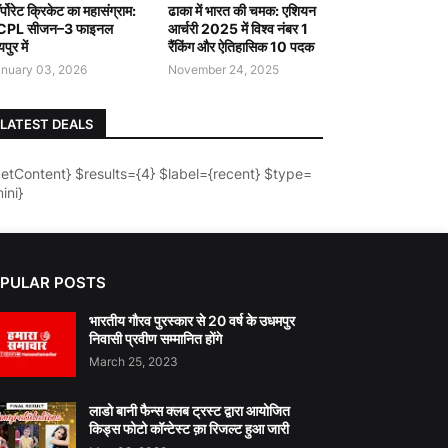
र्पोरेट क्रिकेट का महासंग्राम:
ढाका में भारत की चमक: एशियन
CPL सीजन–3 फाइनल
आर्चरी 2025 में विश्व नंबर 1
पुर में
रैंकिंग और ऐतिहासिक 10 पदक
nuary 03, 2026
November 24, 2025
LATEST DEALS
getContent} $results={4} $label={recent} $type=
ini}
PULAR POSTS
भारतीय गौरव पुरस्कार से 20 वर्ष के उधमपुर
निवासी प्रवीण सम्मानित होंगे
March 25, 2023
लाडो बानी फैन्स क्लब ट्रस्ट द्वारा आयोजित
किड्स फोटो कॉन्टेस्ट क़ा रिजल्ट हुआ जारी