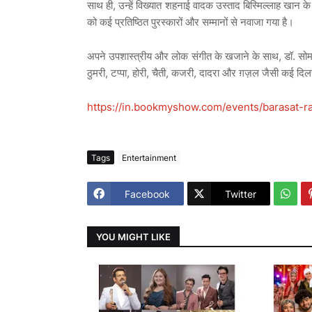
साथ
ही
,
उन्हें
विख्यात
शहनाई
वादक
उस्ताद
बिस्मिल्लाह
खान
के
को
कई
प्रतिष्ठित
पुरस्कारों
और
सम्मानों
से
नवाजा
गया
है।
अपने
उपशास्त्रीय
और
लोक
संगीत
के
खजाने
के
साथ
,
डॉ
.
सोम
ठुमरी
,
टप्पा
,
होरी
,
चैती
,
कजरी
,
दादरा
और
ग़ज़ल
जैसी
कई
दिल
https://in.bookmyshow.com/events/barasat-
Tags
Entertainment
Facebook
Twitter
YOU MIGHT LIKE