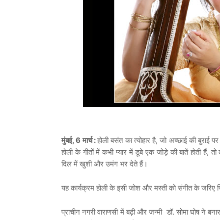
मुंबई, 6 मार्च :
होली
बसंत
का
त्योहार
है
,
जो
अच्छाई
की
बुराई
पर
होली
के
गीतों
में
कभी
प्यार
में
डूबे
एक
जोड़े
की
बातें
होती
हैं
,
तो
दिल
में
खुशी
और
उमंग
भर
देते
हैं।
यह
कार्यक्रम
होली
के
इसी
जोश
और
मस्ती
को
संगीत
के
जरिए
प्राचीन
नगरी
वाराणसी
में
बढ़ी
और
जन्मी
डॉ
.
सोमा
घोष
ने
बना