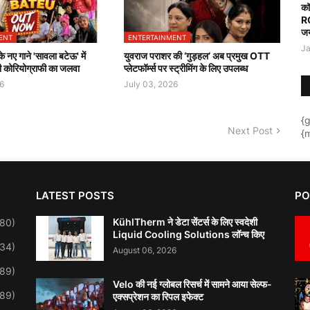
कॉ
R
जय
ENT
ENTERTAINMENT
Ja
 नए गाने 'सावला बटेऊ' में
युवराज पराशर की ‘गुड़हल’ अब प्रमुख OTT
कोरियोग्राफी का जलवा
प्लेटफॉर्म्स पर स्ट्रीमिंग के लिए उपलब्ध
6
July 03, 2026
{
Next Post
{m
LATEST POSTS
PO
KühlTherm ने डेटा सेंटर्स के लिए स्वदेशी
(80)
Liquid Cooling Solutions लॉन्च किए
34)
August 06, 2026
(89)
Velo की नई ग्लोबल रिसर्च में सामने आया सेल्फ-
289)
एक्सप्रेशन का रिपल इफेक्ट