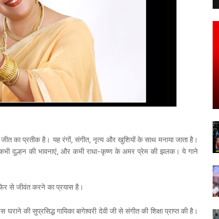
जीत
का
प्रतीक
है।
यह
रंगों
,
संगीत
,
नृत्य
और
खुशियों
के
साथ
मनाया
जाता
है।
कभी
दुल्हन
की
भावनाएं
,
और
कभी
राधा
-
कृष्ण
के
अमर
प्रेम
की
झलक।
ये
गाने
फिर
से
जीवंत
करने
का
प्रयास
है।
रस
घराने
की
सुप्रसिद्ध
गायिका
बागेश्वरी
देवी
जी
से
संगीत
की
शिक्षा
प्राप्त
की
है।