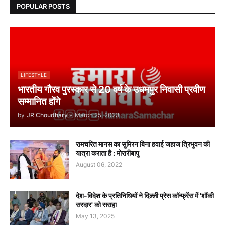
POPULAR POSTS
LIFESTYLE
भारतीय गौरव पुरस्कार से 20 वर्ष के उधमपुर निवासी प्रवीण
सम्मानित होंगे
by
JR Choudhary
-
March 25, 2023
रामचरित मानस का सुमिरन बिना हवाई जहाज त्रिभुवन की
यात्रा कराता है : मोरारीबापु
August 06, 2022
देश-विदेश के प्रतिनिधियों ने दिल्ली प्रेस कॉन्फ्रेंस में 'शौंकी
सरदार' को सराहा
May 13, 2025