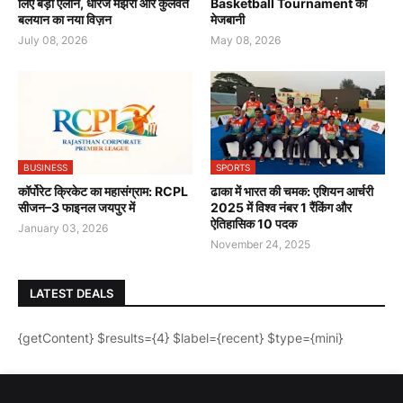
लिए बड़ा ऐलान, धीरज मंझेरी और कुलवंत
Basketball Tournament की
बलयान का नया विज़न
मेजबानी
July 08, 2026
May 08, 2026
BUSINESS
SPORTS
कॉर्पोरेट क्रिकेट का महासंग्राम: RCPL
ढाका में भारत की चमक: एशियन आर्चरी
सीजन–3 फाइनल जयपुर में
2025 में विश्व नंबर 1 रैंकिंग और
ऐतिहासिक 10 पदक
January 03, 2026
November 24, 2025
LATEST DEALS
{getContent} $results={4} $label={recent} $type={mini}