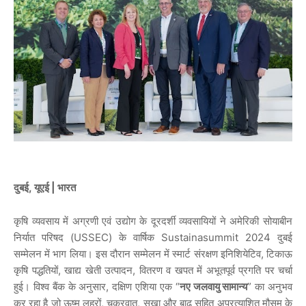
दुबई
,
यूएई
| भारत
कृषि व्यवसाय में अग्रणी एवं उद्योग के दूरदर्शी व्यवसायियों ने अमेरिकी सोयाबीन
निर्यात परिषद (USSEC) के वार्षिक Sustainasummit 2024 दुबई
सम्मेलन में भाग लिया। इस दौरान सम्मेलन में स्मार्ट संरक्षण इनिशियेटिव, टिकाऊ
कृषि पद्धतियों, खाद्य खेती उत्पादन, वितरण व खपत में अभूतपूर्व प्रगति पर चर्चा
हुई। विश्व बैंक के अनुसार, दक्षिण एशिया एक “
नए जलवायु सामान्य
” का अनुभव
कर रहा है जो ऊष्म लहरों, चक्रवात, सूखा और बाढ़ सहित अप्रत्याशित मौसम के